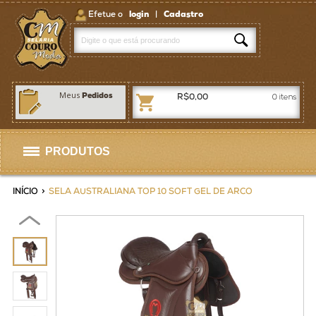
Efetue o
login
|
Cadastro
Meus
Pedidos
R$0,00
0
itens
PRODUTOS
Selas
INÍCIO
>
SELA AUSTRALIANA TOP 10 SOFT GEL DE ARCO
Artigos p/ Selaria
Bolsas / Pastas
Homens
Mulheres