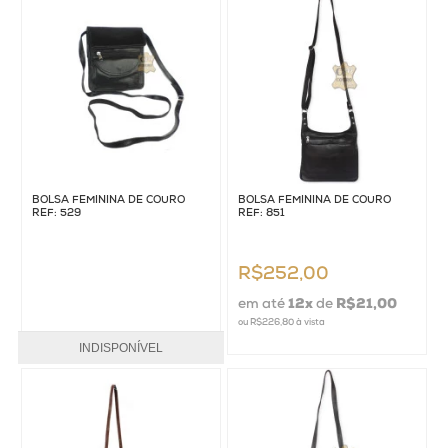
BOLSA FEMININA DE COURO
BOLSA FEMININA DE COURO
REF: 529
REF: 851
R$252,00
em até
12
x
de
R$21,00
ou
R$226,80
à vista
INDISPONÍVEL