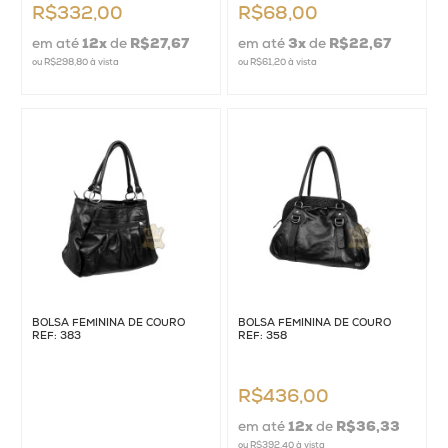
R$332,00
R$68,00
em até
12
x
de
R$27,67
em até
3
x
de
R$22,67
ou
R$298,80
à vista
ou
R$61,20
à vista
BOLSA FEMININA DE COURO
BOLSA FEMININA DE COURO
REF: 383
REF: 358
R$436,00
em até
12
x
de
R$36,33
ou
R$392,40
à vista