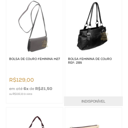
Bolsas de Couro
Cintos de couro
Carteiras de couro
Calçados
Chapéus
BOLSA DE COURO FEMININA M27
BOLSA FEMININA DE COURO
REF: 285
Vestuário
Kits Femininos
R$129,00
Crianças
em até
6
x
de
R$21,50
ou
R$116,10
à vista
Couros
INDISPONÍVEL
Acessórios