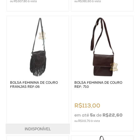
ou
R$307,80
à vista
ou
R$381,60
à vista
BOLSA FEMININA DE COURO
BOLSA FEMININA DE COURO
FRANJAS REF:05
REF: 710
R$113,00
em até
5
x
de
R$22,60
ou
R$101,70
à vista
INDISPONÍVEL