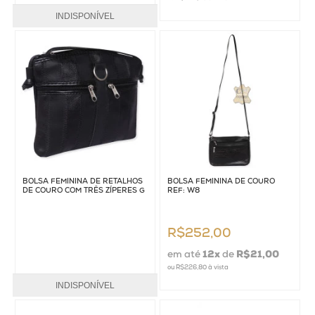
INDISPONÍVEL
BOLSA FEMININA DE RETALHOS
BOLSA FEMININA DE COURO
DE COURO COM TRÊS ZÍPERES G
REF: W8
R$252,00
em até
12
x
de
R$21,00
ou
R$226,80
à vista
INDISPONÍVEL