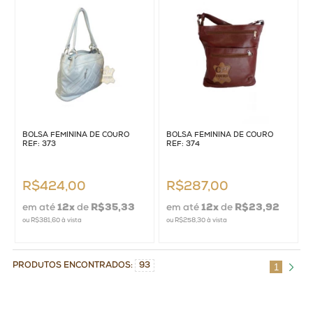
BOLSA FEMININA DE COURO
BOLSA FEMININA DE COURO
REF: 373
REF: 374
R$424,00
R$287,00
em até
12
x
de
R$35,33
em até
12
x
de
R$23,92
ou
R$381,60
à vista
ou
R$258,30
à vista
PRODUTOS ENCONTRADOS:
93
1