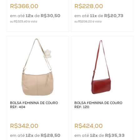
R$366,00
R$228,00
em até
12
x
de
R$30,50
em até
11
x
de
R$20,73
ou
R$329,40
à vista
ou
R$205,20
à vista
BOLSA FEMININA DE COURO
BOLSA FEMININA DE COURO
REF: 404
REF: 120
R$342,00
R$424,00
em até
12
x
de
R$28,50
em até
12
x
de
R$35,33