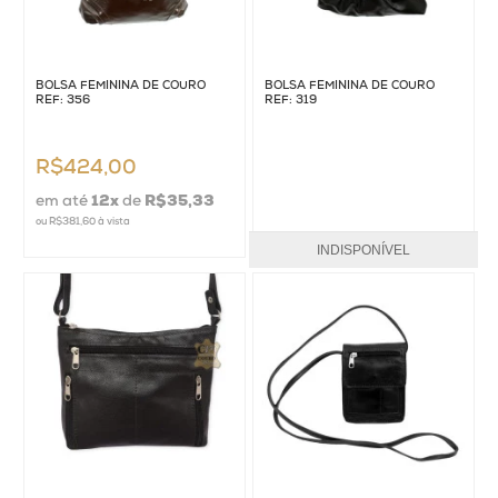
BOLSA FEMININA DE COURO
BOLSA FEMININA DE COURO
REF: 356
REF: 319
R$424,00
em até
12
x
de
R$35,33
ou
R$381,60
à vista
INDISPONÍVEL