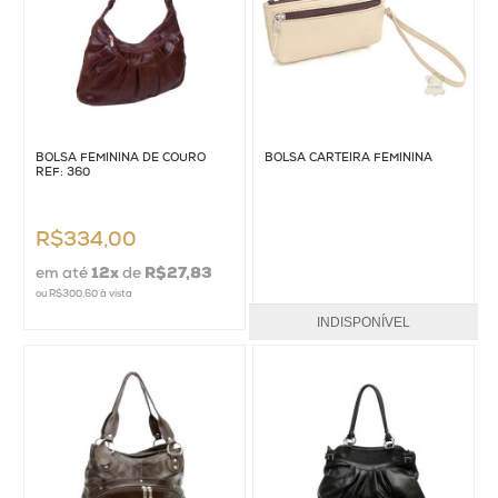
BOLSA FEMININA DE COURO
BOLSA CARTEIRA FEMININA
REF: 360
R$334,00
em até
12
x
de
R$27,83
ou
R$300,60
à vista
INDISPONÍVEL