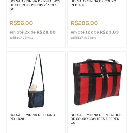
BOLSA FEMININA DE RETALHOS
BOLSA FEMININA DE COURO
DE COURO COM DOIS ZÍPERES
REF: 181
GG
R$56,00
R$286,00
em até
2
x
de
R$28,00
em até
12
x
de
R$23,83
ou
R$50,40
à vista
ou
R$257,40
à vista
BOLSA FEMININA DE COURO
BOLSA FEMININA DE RETALHOS
REF: 328
DE COURO COM TRÊS ZÍPERES
GG