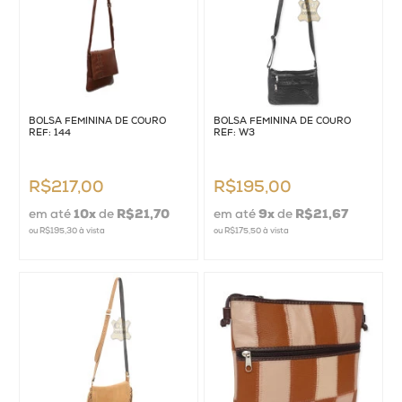
BOLSA FEMININA DE COURO
BOLSA FEMININA DE COURO
REF: 144
REF: W3
R$217,00
R$195,00
em até
10
x
de
R$21,70
em até
9
x
de
R$21,67
ou
R$195,30
à vista
ou
R$175,50
à vista