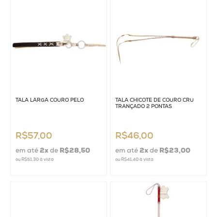
Cabeçadas e Cabrestos
Caneleiras e Cloches
Chicotes e Talinhas
Esporas
Estribos
TALA LARGA COURO PÊLO
TALA CHICOTE DE COURO CRU
TRANÇADO 2 PONTAS
Freios e Bridões
Hidratação de Couros
R$57,00
R$46,00
Laços
em até
2
x
de
R$28,50
em até
2
x
de
R$23,00
ou
R$51,30
à vista
ou
R$41,40
à vista
Peitorais
Rédeas
Bolsas / Pastas