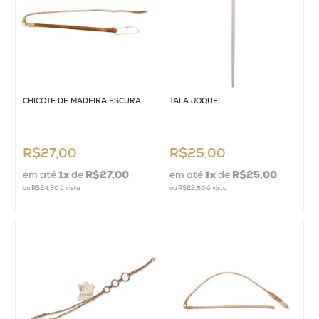
Homens
Mulheres
Crianças
CHICOTE DE MADEIRA ESCURA
TALA JÓQUEI
Couros
Acessórios
R$27,00
R$25,00
em até
1
x
de
R$27,00
em até
1
x
de
R$25,00
ou
R$24,30
à vista
ou
R$22,50
à vista