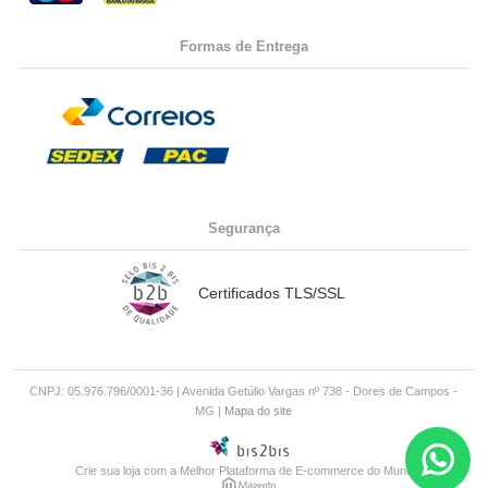
Formas de Entrega
Segurança
Certificados TLS/SSL
CNPJ: 05.976.796/0001-36 | Avenida Getúlio Vargas nº 738 - Dores de Campos -
MG |
Mapa do site
Crie sua loja
com a Melhor Plataforma de E-commerce do Mundo.