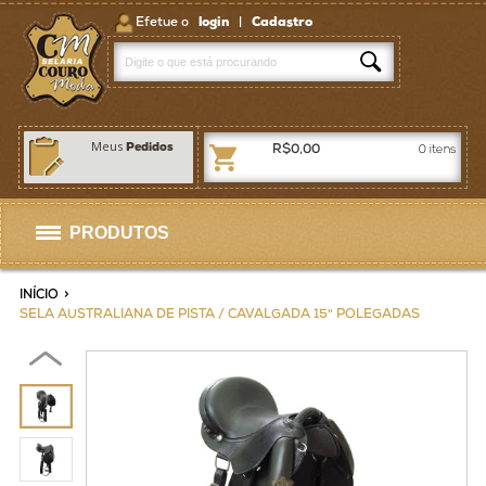
Efetue o
login
|
Cadastro
Meus
Pedidos
R$0,00
0
itens
PRODUTOS
Selas
INÍCIO
>
SELA AUSTRALIANA DE PISTA / CAVALGADA 15" POLEGADAS
Artigos p/ Selaria
Bolsas / Pastas
Homens
Mulheres