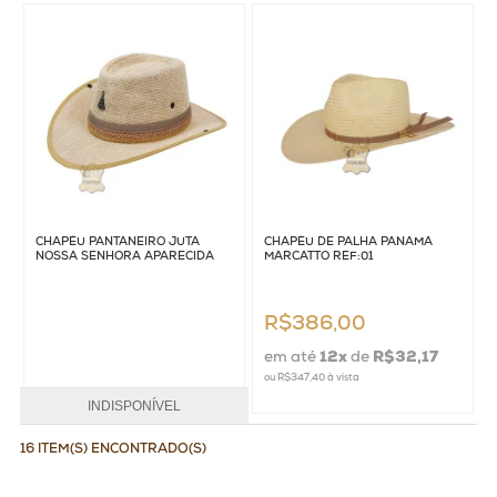
CHAPÉU PANTANEIRO JUTA
CHAPÉU DE PALHA PANAMÁ
NOSSA SENHORA APARECIDA
MARCATTO REF:01
R$386,00
em até
12
x
de
R$32,17
ou
R$347,40
à vista
INDISPONÍVEL
16 ITEM(S) ENCONTRADO(S)