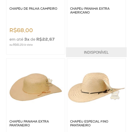
CHAPÉU DE PALHA CAMPEIRO
CHAPÉU PANAMÁ EXTRA
AMERICANO
R$68,00
em até
3
x
de
R$22,67
ou
R$61,20
à vista
INDISPONÍVEL
CHAPÉU PANAMÁ EXTRA
CHAPÉU ESPECIAL FINO
PANTANEIRO
PANTANEIRO