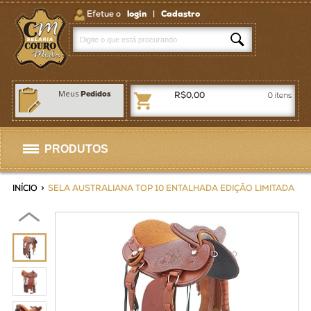
Efetue o
login
|
Cadastro
Meus
Pedidos
R$0,00
0
itens
PRODUTOS
Selas
INÍCIO
>
SELA AUSTRALIANA TOP 10 ENTALHADA EDIÇÃO LIMITADA
Artigos p/ Selaria
Bolsas / Pastas
Homens
Mulheres