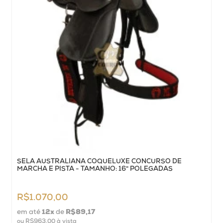
SELA AUSTRALIANA COQUELUXE CONCURSO DE
MARCHA E PISTA - TAMANHO: 16" POLEGADAS
R$1.070,00
em até
12
x
de
R$89,17
ou
R$963,00
à vista