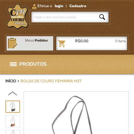
Efetue o
login
|
Cadastro
Meus
Pedidos
R$0,00
0
itens
PRODUTOS
Selas
INÍCIO
>
BOLSA DE COURO FEMININA M27
Artigos p/ Selaria
Bolsas / Pastas
Homens
Mulheres