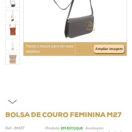
Crianças
Couros
Acessórios
Passe o mouse para ver mais
Ampliar imagem
detalhes
BOLSA DE COURO FEMININA M27
Ref.:
BM27
Produto:
Avaliação:
EM ESTOQUE