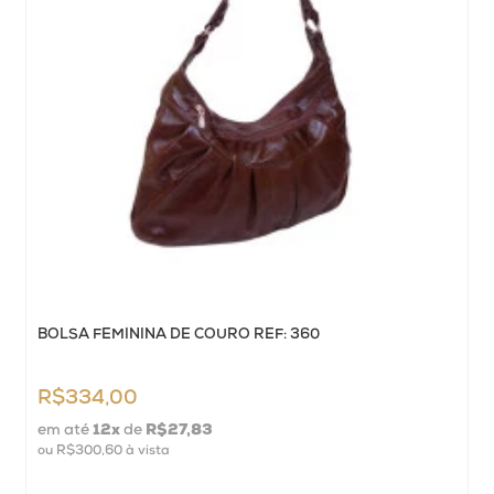
BOLSA FEMININA DE COURO REF: 360
R$334,00
em até
12
x
de
R$27,83
ou
R$300,60
à vista