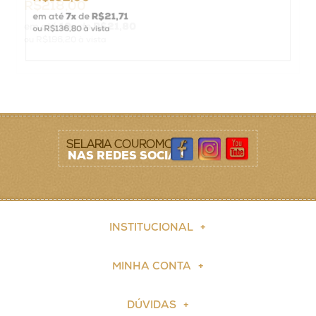
R$152,00
em até
7
x
de
R$21,71
ou
R$136,80
à vista
SELARIA COUROMODA
NAS REDES SOCIAIS
INSTITUCIONAL
MINHA CONTA
DÚVIDAS