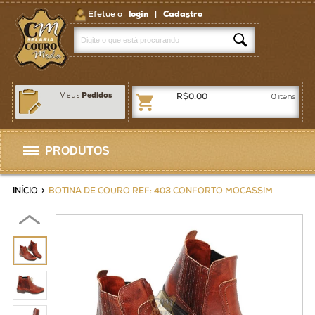
Efetue o
login
|
Cadastro
Meus
Pedidos
R$0,00
0
itens
PRODUTOS
Selas
INÍCIO
>
BOTINA DE COURO REF: 403 CONFORTO MOCASSIM
Artigos p/ Selaria
Bolsas / Pastas
Homens
Mulheres