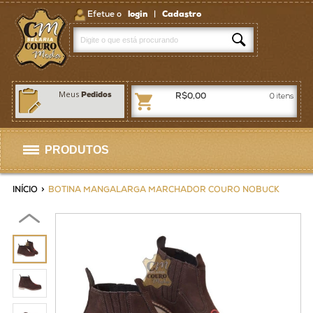
Efetue o
login
|
Cadastro
Meus
Pedidos
R$0,00
0
itens
PRODUTOS
Selas
INÍCIO
>
BOTINA MANGALARGA MARCHADOR COURO NOBUCK
Artigos p/ Selaria
Bolsas / Pastas
Homens
Mulheres