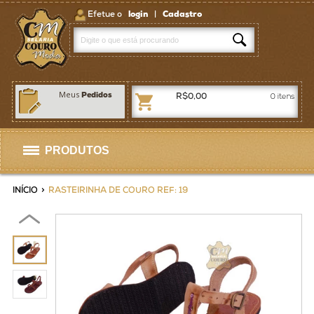
Efetue o
login
|
Cadastro
Meus
Pedidos
R$0,00
0
itens
PRODUTOS
Selas
INÍCIO
>
RASTEIRINHA DE COURO REF: 19
Artigos p/ Selaria
Bolsas / Pastas
Homens
Mulheres