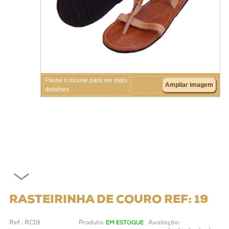
Crianças
Couros
Acessórios
Passe o mouse para ver mais
Ampliar imagem
detalhes
RASTEIRINHA DE COURO REF: 19
Ref.:
RC19
Produto:
Avaliação:
EM ESTOQUE