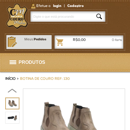
Efetue o
login
|
Cadastro
Meus
Pedidos
R$0,00
0
itens
PRODUTOS
Selas
INÍCIO
>
BOTINA DE COURO REF: 130
Artigos p/ Selaria
Bolsas / Pastas
Homens
Mulheres