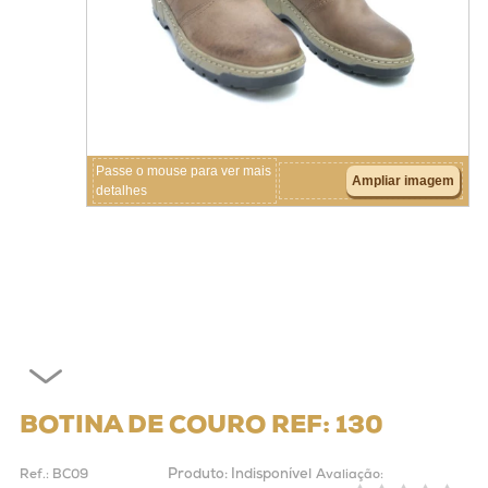
Crianças
Couros
Acessórios
Passe o mouse para ver mais
Ampliar imagem
detalhes
BOTINA DE COURO REF: 130
Produto:
Indisponível
Ref.:
BC09
Avaliação: