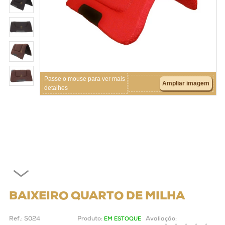
Crianças
Couros
Acessórios
Passe o mouse para ver mais
Ampliar imagem
detalhes
BAIXEIRO QUARTO DE MILHA
Ref.:
S024
Produto:
Avaliação:
EM ESTOQUE