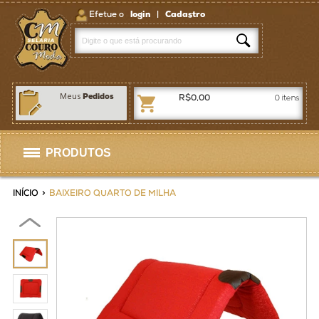
Efetue o
login
|
Cadastro
Meus
Pedidos
R$0,00
0
itens
PRODUTOS
Selas
INÍCIO
>
BAIXEIRO QUARTO DE MILHA
Artigos p/ Selaria
Bolsas / Pastas
Homens
Mulheres